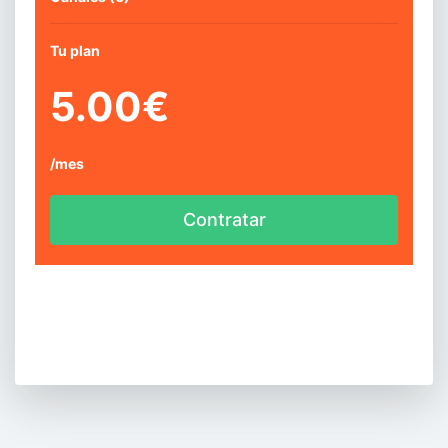
Tu plan
5.00
€
/mes